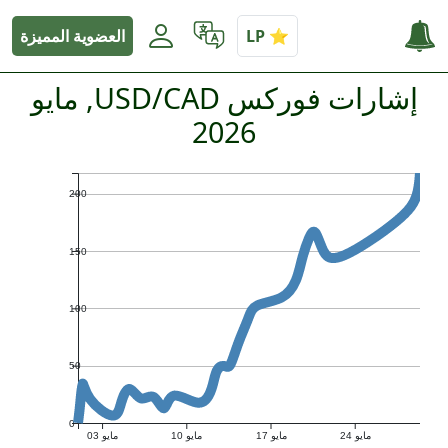
العضوية المميزة
إشارات فوركس USD/CAD, مايو
2026
200
150
100
50
0
مايو 24
مايو 17
مايو 10
مايو 03