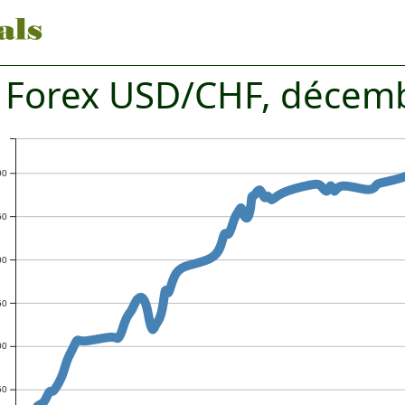
 Forex USD/CHF, décem
00
50
00
50
00
50