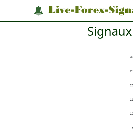
Signaux
3
2
2
1
1