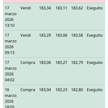
17
Vendi
183,34
183,11
183,62
Eseguito
marzo
2026
13:10
17
Vendi
183,29
183,06
183,58
Eseguito
marzo
2026
09:13
17
Compra
183,06
183,27
182,79
Eseguito
marzo
2026
04:02
16
Compra
183,04
183,23
182,80
Eseguito
marzo
2026
18:05