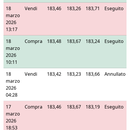
18
Vendi
183,46
183,26
183,71
Eseguito
marzo
2026
13:17
18
Compra
183,48
183,67
183,24
Eseguito
marzo
2026
10:11
18
Vendi
183,42
183,23
183,66
Annullato
marzo
2026
04:28
17
Compra
183,46
183,67
183,19
Eseguito
marzo
2026
18:53