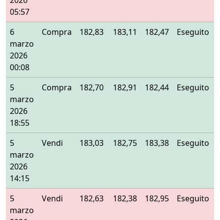
2026
05:57
6
Compra
182,83
183,11
182,47
Eseguito
marzo
2026
00:08
5
Compra
182,70
182,91
182,44
Eseguito
marzo
2026
18:55
5
Vendi
183,03
182,75
183,38
Eseguito
marzo
2026
14:15
5
Vendi
182,63
182,38
182,95
Eseguito
marzo