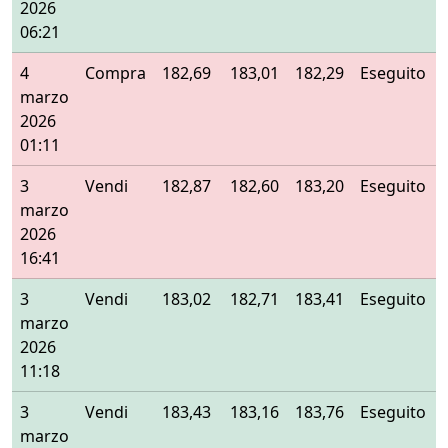
2026
06:21
4
Compra
182,69
183,01
182,29
Eseguito
marzo
2026
01:11
3
Vendi
182,87
182,60
183,20
Eseguito
marzo
2026
16:41
3
Vendi
183,02
182,71
183,41
Eseguito
marzo
2026
11:18
3
Vendi
183,43
183,16
183,76
Eseguito
marzo