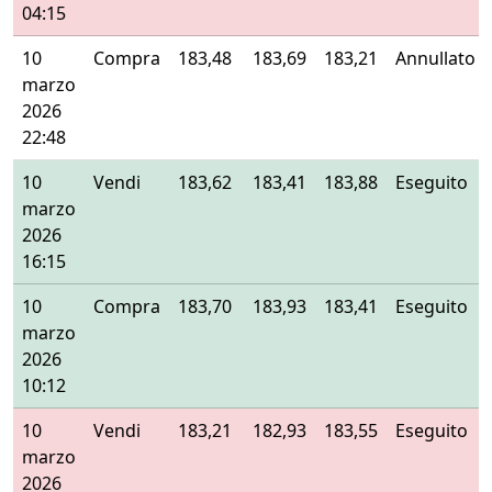
04:15
10
Compra
183,48
183,69
183,21
Annullato
marzo
2026
22:48
10
Vendi
183,62
183,41
183,88
Eseguito
marzo
2026
16:15
10
Compra
183,70
183,93
183,41
Eseguito
marzo
2026
10:12
10
Vendi
183,21
182,93
183,55
Eseguito
marzo
2026