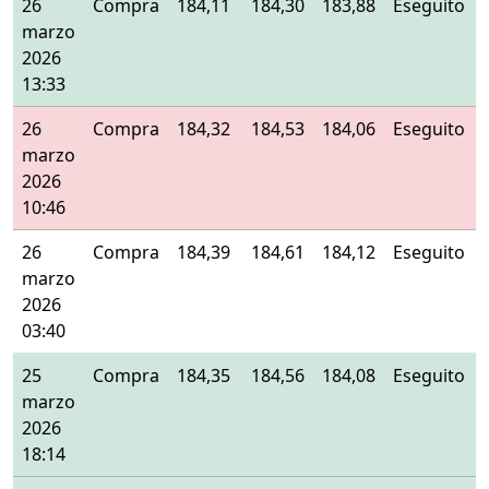
26
Compra
184,11
184,30
183,88
Eseguito
marzo
2026
13:33
26
Compra
184,32
184,53
184,06
Eseguito
marzo
2026
10:46
26
Compra
184,39
184,61
184,12
Eseguito
marzo
2026
03:40
25
Compra
184,35
184,56
184,08
Eseguito
marzo
2026
18:14