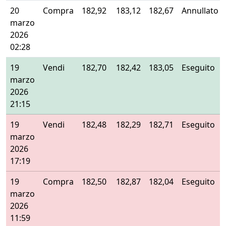
20
Compra
182,92
183,12
182,67
Annullato
marzo
2026
02:28
19
Vendi
182,70
182,42
183,05
Eseguito
marzo
2026
21:15
19
Vendi
182,48
182,29
182,71
Eseguito
marzo
2026
17:19
19
Compra
182,50
182,87
182,04
Eseguito
marzo
2026
11:59