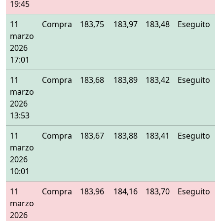
19:45
11
Compra
183,75
183,97
183,48
Eseguito
marzo
2026
17:01
11
Compra
183,68
183,89
183,42
Eseguito
marzo
2026
13:53
11
Compra
183,67
183,88
183,41
Eseguito
marzo
2026
10:01
11
Compra
183,96
184,16
183,70
Eseguito
marzo
2026