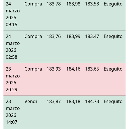
24
Compra
183,78
183,98
183,53
Eseguito
marzo
2026
09:15
24
Compra
183,76
183,99
183,47
Eseguito
marzo
2026
02:58
23
Compra
183,93
184,16
183,65
Eseguito
marzo
2026
20:29
23
Vendi
183,87
183,18
184,73
Eseguito
marzo
2026
14:07