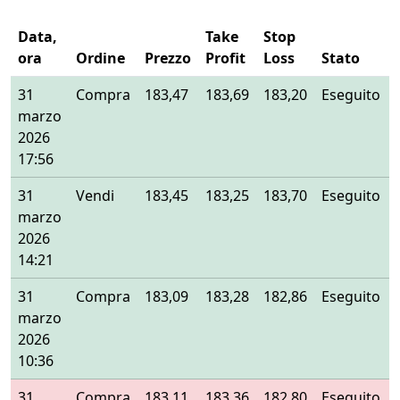
Data,
Take
Stop
ora
Ordine
Prezzo
Profit
Loss
Stato
31
Compra
183,47
183,69
183,20
Eseguito
marzo
2026
17:56
31
Vendi
183,45
183,25
183,70
Eseguito
marzo
2026
14:21
31
Compra
183,09
183,28
182,86
Eseguito
marzo
2026
10:36
31
Compra
183,11
183,36
182,80
Eseguito