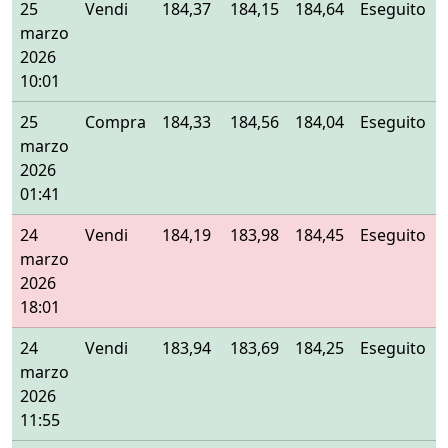
25
Vendi
184,37
184,15
184,64
Eseguito
marzo
2026
10:01
25
Compra
184,33
184,56
184,04
Eseguito
marzo
2026
01:41
24
Vendi
184,19
183,98
184,45
Eseguito
marzo
2026
18:01
24
Vendi
183,94
183,69
184,25
Eseguito
marzo
2026
11:55