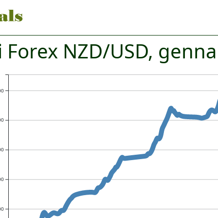
i Forex NZD/USD, genna
00
00
00
00
00