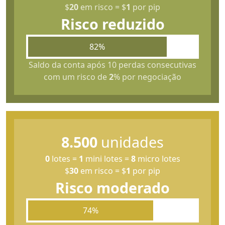
$
20
em risco
=
$
1
por pip
Risco reduzido
82%
Saldo da conta após 10 perdas consecutivas
com um risco de
2
% por negociação
8.500
unidades
0
lotes
=
1
mini lotes
=
8
micro lotes
$
30
em risco
=
$
1
por pip
Risco moderado
74%