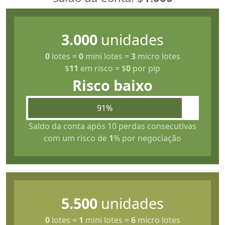
3.000
unidades
0
lotes
=
0
mini lotes
=
3
micro lotes
$
11
em risco
=
$
0
por pip
Risco baixo
91%
Saldo da conta após 10 perdas consecutivas
com um risco de
1
% por negociação
5.500
unidades
0
lotes
=
1
mini lotes
=
6
micro lotes