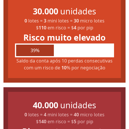
30.000
unidades
0
lotes
=
3
mini lotes
=
30
micro lotes
$
110
em risco
=
$
4
por pip
Risco muito elevado
39%
Saldo da conta após 10 perdas consecutivas
com um risco de
10
% por negociação
40.000
unidades
0
lotes
=
4
mini lotes
=
40
micro lotes
$
140
em risco
=
$
5
por pip