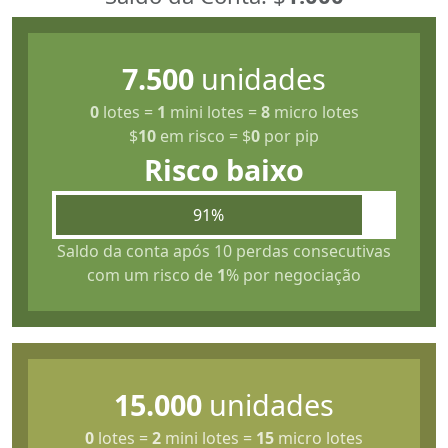
7.500
unidades
0
lotes
=
1
mini lotes
=
8
micro lotes
$
10
em risco
=
$
0
por pip
Risco baixo
91%
Saldo da conta após 10 perdas consecutivas
com um risco de
1
% por negociação
15.000
unidades
0
lotes
=
2
mini lotes
=
15
micro lotes