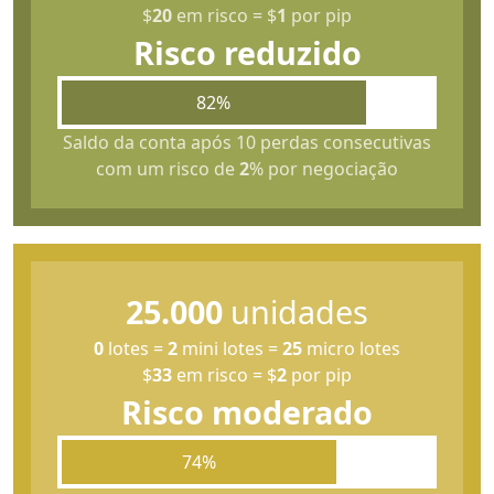
$
20
em risco
=
$
1
por pip
Risco reduzido
82%
Saldo da conta após 10 perdas consecutivas
com um risco de
2
% por negociação
25.000
unidades
0
lotes
=
2
mini lotes
=
25
micro lotes
$
33
em risco
=
$
2
por pip
Risco moderado
74%