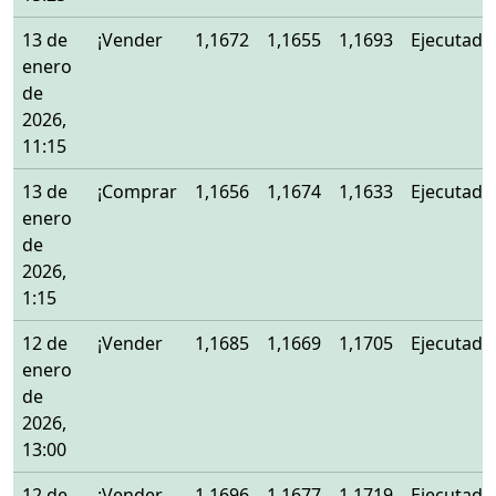
13 de
¡Vender
1,1672
1,1655
1,1693
Ejecutado
enero
de
2026,
11:15
13 de
¡Comprar
1,1656
1,1674
1,1633
Ejecutado
enero
de
2026,
1:15
12 de
¡Vender
1,1685
1,1669
1,1705
Ejecutado
enero
de
2026,
13:00
12 de
¡Vender
1,1696
1,1677
1,1719
Ejecutado