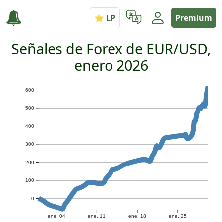
Premium
Señales de Forex de EUR/USD,
enero 2026
600
500
400
300
200
100
0
ene. 04
ene. 11
ene. 18
ene. 25