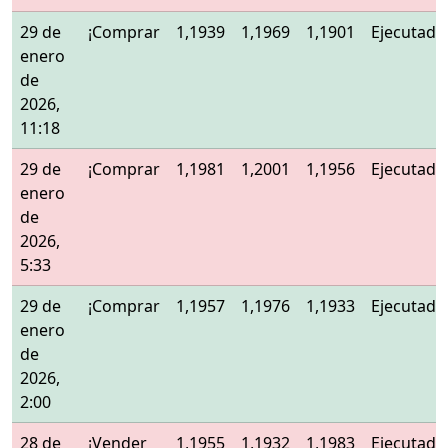
29 de
¡Comprar
1,1939
1,1969
1,1901
Ejecutado
enero
de
2026,
11:18
29 de
¡Comprar
1,1981
1,2001
1,1956
Ejecutado
enero
de
2026,
5:33
29 de
¡Comprar
1,1957
1,1976
1,1933
Ejecutado
enero
de
2026,
2:00
28 de
¡Vender
1,1955
1,1932
1,1983
Ejecutado