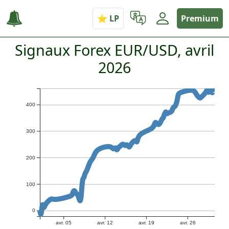
Premium
Signaux Forex EUR/USD, avril
2026
400
300
200
100
0
avr. 05
avr. 12
avr. 19
avr. 26