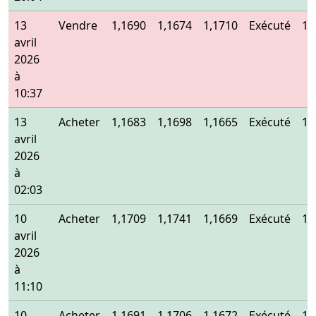
13
Vendre
1,1690
1,1674
1,1710
Exécuté
1,
avril
2026
à
10:37
13
Acheter
1,1683
1,1698
1,1665
Exécuté
1,
avril
2026
à
02:03
10
Acheter
1,1709
1,1741
1,1669
Exécuté
1,
avril
2026
à
11:10
10
Acheter
1,1691
1,1706
1,1672
Exécuté
1,