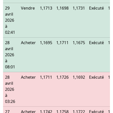
29
Vendre
1,1713
1,1698
1,1731
Exécuté
1,
avril
2026
à
02:41
28
Acheter
1,1695
1,1711
1,1675
Exécuté
1,
avril
2026
à
08:01
28
Acheter
1,1711
1,1726
1,1692
Exécuté
1,
avril
2026
à
03:26
27
Acheter
1,1742
1,1758
1,1722
Exécuté
1,