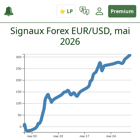
Premium
Signaux Forex EUR/USD, mai
2026
300
250
200
150
100
50
0
mai 03
mai 10
mai 17
mai 24