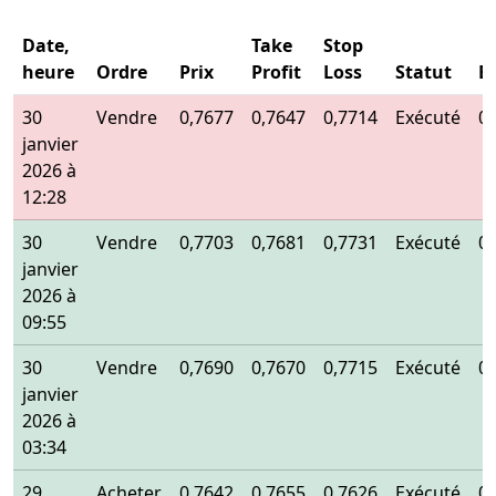
Date,
Take
Stop
heure
Ordre
Prix
Profit
Loss
Statut
E
30
Vendre
0,7677
0,7647
0,7714
Exécuté
0
janvier
2026 à
12:28
30
Vendre
0,7703
0,7681
0,7731
Exécuté
0
janvier
2026 à
09:55
30
Vendre
0,7690
0,7670
0,7715
Exécuté
0
janvier
2026 à
03:34
29
Acheter
0,7642
0,7655
0,7626
Exécuté
0