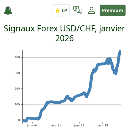
Premium
Signaux Forex USD/CHF, janvier
2026
400
300
200
100
0
janv. 04
janv. 11
janv. 18
janv. 25