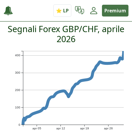
Premium
Segnali Forex GBP/CHF, aprile
2026
400
300
200
100
0
apr 05
apr 12
apr 19
apr 26