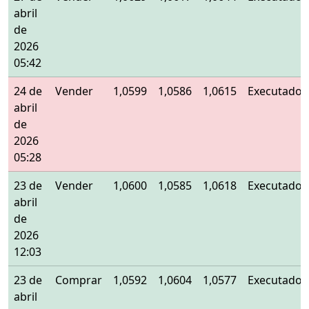
abril
de
2026
05:42
24 de
Vender
1,0599
1,0586
1,0615
Executado
abril
de
2026
05:28
23 de
Vender
1,0600
1,0585
1,0618
Executado
abril
de
2026
12:03
23 de
Comprar
1,0592
1,0604
1,0577
Executado
abril