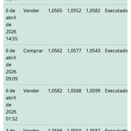
6 de
Vender
1,0565
1,0552
1,0582
Executado
abril
de
2026
14:55
6 de
Comprar
1,0562
1,0577
1,0543
Executado
abril
de
2026
09:09
6 de
Vender
1,0582
1,0568
1,0599
Executado
abril
de
2026
01:52
3 de
Vender
1,0566
1,0550
1,0587
Executado