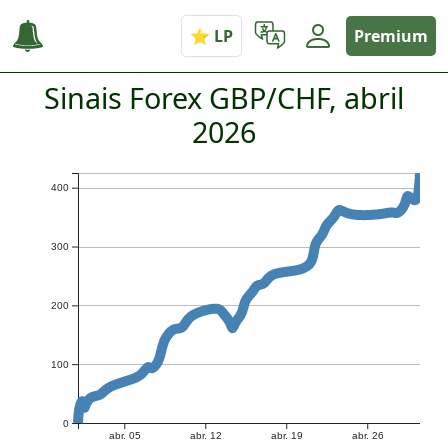
Premium
Sinais Forex GBP/CHF, abril
2026
400
300
200
100
0
abr. 05
abr. 12
abr. 19
abr. 26