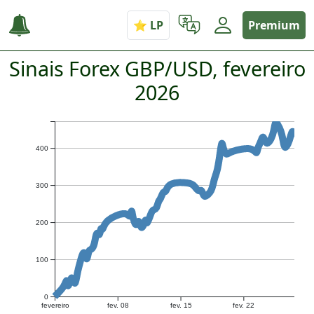
Premium
Sinais Forex GBP/USD, fevereiro
2026
400
300
200
100
0
fevereiro
fev. 08
fev. 15
fev. 22