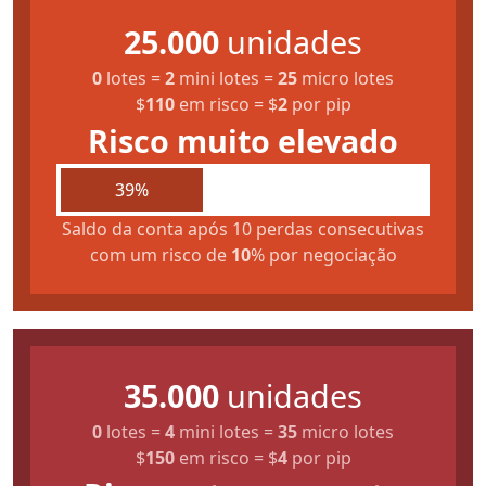
25.000
unidades
0
lotes
=
2
mini lotes
=
25
micro lotes
$
110
em risco
=
$
2
por pip
Risco muito elevado
39%
Saldo da conta após 10 perdas consecutivas
com um risco de
10
% por negociação
35.000
unidades
0
lotes
=
4
mini lotes
=
35
micro lotes
$
150
em risco
=
$
4
por pip