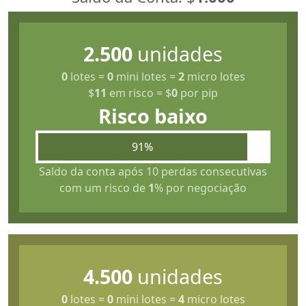
2.500
unidades
0
lotes
=
0
mini lotes
=
2
micro lotes
$
11
em risco
=
$
0
por pip
Risco baixo
91%
Saldo da conta após 10 perdas consecutivas
com um risco de
1
% por negociação
4.500
unidades
0
lotes
=
0
mini lotes
=
4
micro lotes