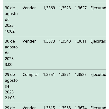
30 de
¡Vender
1,3569
1,3523
1,3627
Ejecutado
agosto
de
2023,
10:02
30 de
¡Vender
1,3573
1,3543
1,3611
Ejecutado
agosto
de
2023,
3:00
29 de
¡Comprar
1,3551
1,3571
1,3525
Ejecutado
agosto
de
2023,
21:03
29 de
¡Vender
1,3615
1,3568
1,3674
Ejecutado