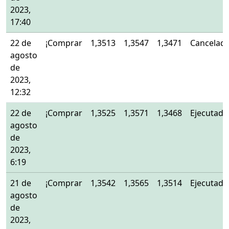
2023,
17:40
22 de
¡Comprar
1,3513
1,3547
1,3471
Cancelad
agosto
de
2023,
12:32
22 de
¡Comprar
1,3525
1,3571
1,3468
Ejecutado
agosto
de
2023,
6:19
21 de
¡Comprar
1,3542
1,3565
1,3514
Ejecutado
agosto
de
2023,