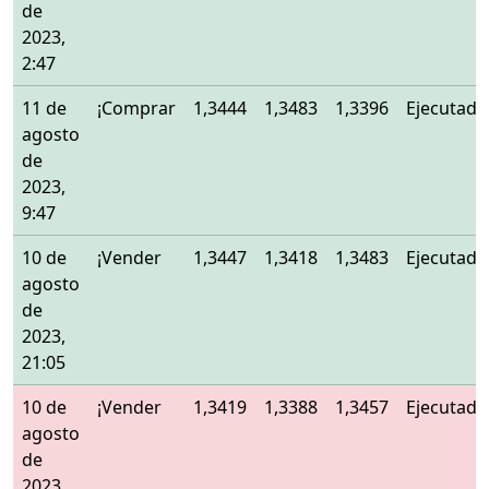
de
2023,
2:47
11 de
¡Comprar
1,3444
1,3483
1,3396
Ejecutado
agosto
de
2023,
9:47
10 de
¡Vender
1,3447
1,3418
1,3483
Ejecutado
agosto
de
2023,
21:05
10 de
¡Vender
1,3419
1,3388
1,3457
Ejecutado
agosto
de
2023,