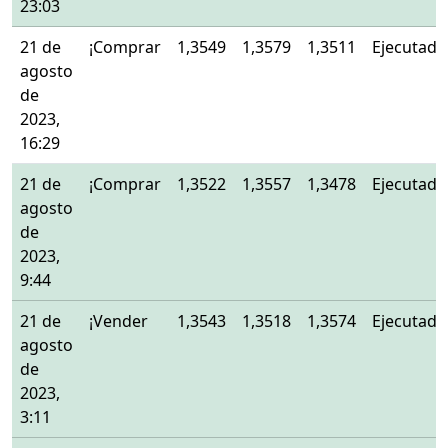
23:03
21 de
¡Comprar
1,3549
1,3579
1,3511
Ejecutado
agosto
de
2023,
16:29
21 de
¡Comprar
1,3522
1,3557
1,3478
Ejecutado
agosto
de
2023,
9:44
21 de
¡Vender
1,3543
1,3518
1,3574
Ejecutado
agosto
de
2023,
3:11