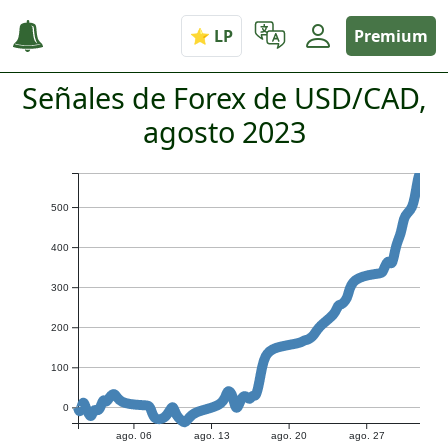
Premium
Señales de Forex de USD/CAD,
agosto 2023
500
400
300
200
100
0
ago. 06
ago. 13
ago. 20
ago. 27