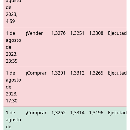
agosto
de
2023,
4:59
1 de
¡Vender
1,3276
1,3251
1,3308
Ejecutado
agosto
de
2023,
23:35
1 de
¡Comprar
1,3291
1,3312
1,3265
Ejecutado
agosto
de
2023,
17:30
1 de
¡Comprar
1,3262
1,3314
1,3196
Ejecutado
agosto
de