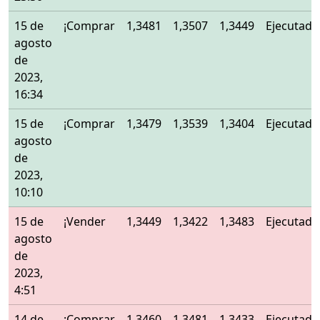
15 de
¡Comprar
1,3481
1,3507
1,3449
Ejecutado
agosto
de
2023,
16:34
15 de
¡Comprar
1,3479
1,3539
1,3404
Ejecutado
agosto
de
2023,
10:10
15 de
¡Vender
1,3449
1,3422
1,3483
Ejecutado
agosto
de
2023,
4:51
14 de
¡Comprar
1,3460
1,3481
1,3433
Ejecutado