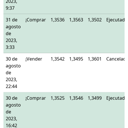
2023,
9:37
31 de
¡Comprar
1,3536
1,3563
1,3502
Ejecutado
agosto
de
2023,
3:33
30 de
¡Vender
1,3542
1,3495
1,3601
Cancelad
agosto
de
2023,
22:44
30 de
¡Comprar
1,3525
1,3546
1,3499
Ejecutado
agosto
de
2023,
16:42