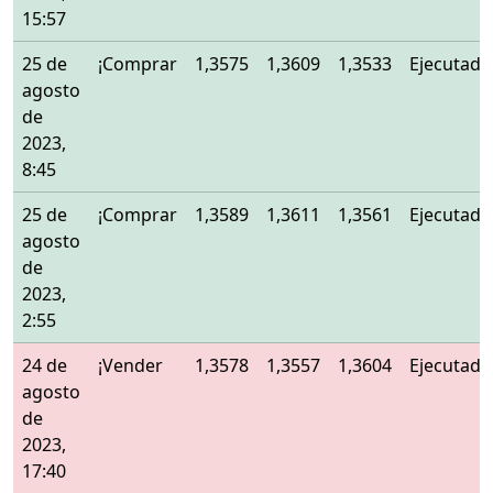
15:57
25 de
¡Comprar
1,3575
1,3609
1,3533
Ejecutado
agosto
de
2023,
8:45
25 de
¡Comprar
1,3589
1,3611
1,3561
Ejecutado
agosto
de
2023,
2:55
24 de
¡Vender
1,3578
1,3557
1,3604
Ejecutado
agosto
de
2023,
17:40