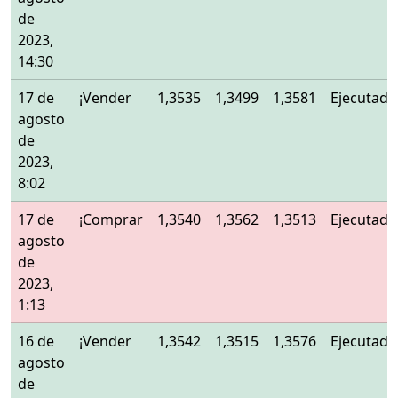
de
2023,
14:30
17 de
¡Vender
1,3535
1,3499
1,3581
Ejecutado
agosto
de
2023,
8:02
17 de
¡Comprar
1,3540
1,3562
1,3513
Ejecutado
agosto
de
2023,
1:13
16 de
¡Vender
1,3542
1,3515
1,3576
Ejecutado
agosto
de