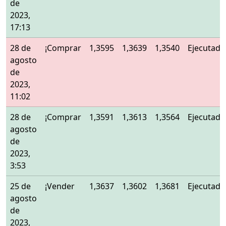
de
2023,
17:13
28 de
¡Comprar
1,3595
1,3639
1,3540
Ejecutado
agosto
de
2023,
11:02
28 de
¡Comprar
1,3591
1,3613
1,3564
Ejecutado
agosto
de
2023,
3:53
25 de
¡Vender
1,3637
1,3602
1,3681
Ejecutado
agosto
de
2023,